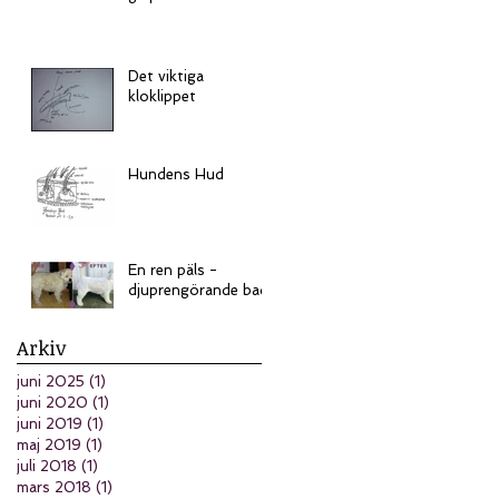
Det viktiga
kloklippet
Hundens Hud
En ren päls -
djuprengörande bad
Arkiv
juni 2025
(1)
1 inlägg
juni 2020
(1)
1 inlägg
juni 2019
(1)
1 inlägg
maj 2019
(1)
1 inlägg
juli 2018
(1)
1 inlägg
mars 2018
(1)
1 inlägg