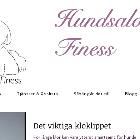
H​
undsal
Finess
s
Tjänster & Prislista
Såhär går det till
Blogg
Det viktiga kloklippet
För långa klor kan vara ytterst smärtsamt för hunden.