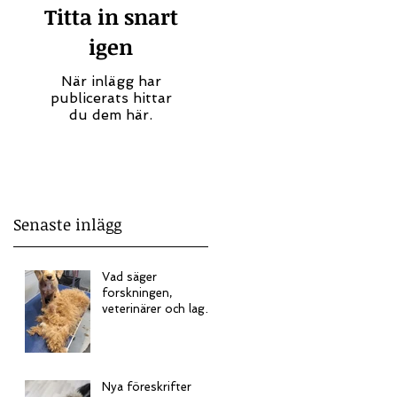
Titta in snart
på
igen
När inlägg har
publicerats hittar
du dem här.
Senaste inlägg
Vad säger
forskningen,
veterinärer och lagen
om att bada sin
hund och sköta dess
päls?
Nya föreskrifter