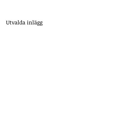
Utvalda inlägg
Titta in snart igen
När inlägg har publicerats
hittar du dem här.
Senaste inlägg
Vad säger forskningen,
veterinärer och lagen om