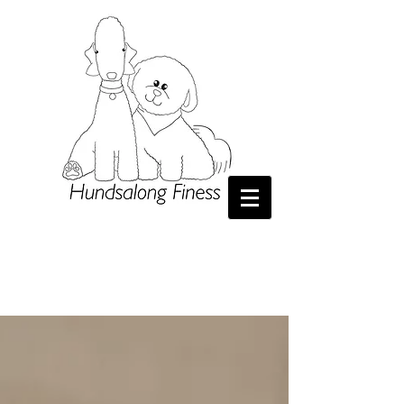
H​
undsalong Finess