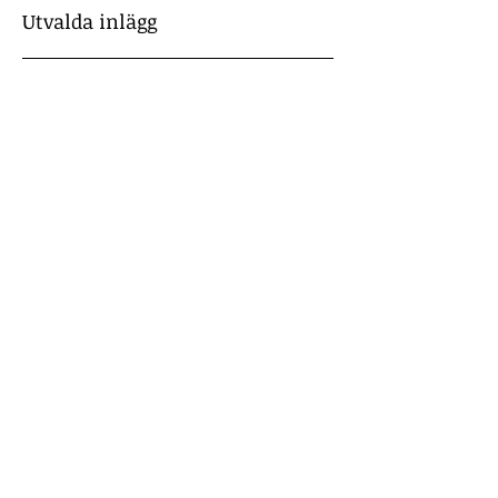
Utvalda inlägg
Titta in snart igen
När inlägg har publicerats
hittar du dem här.
Senaste inlägg
Vad säger forskningen,
veterinärer och lagen om
att bada sin hund och
sköta dess päls?