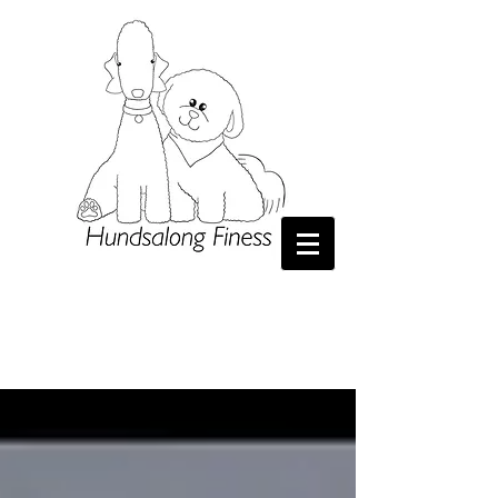
H​
undsalong Finess