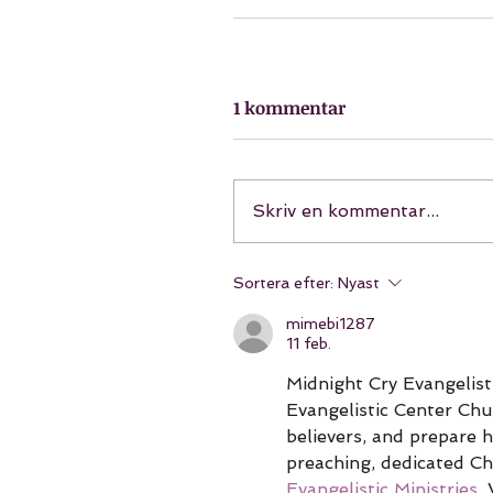
1 kommentar
Skriv en kommentar...
Sortera efter:
Nyast
mimebi1287
11 feb.
Midnight Cry Evangelisti
Evangelistic Center Chu
believers, and prepare 
preaching, dedicated Ch
Evangelistic Ministries
.