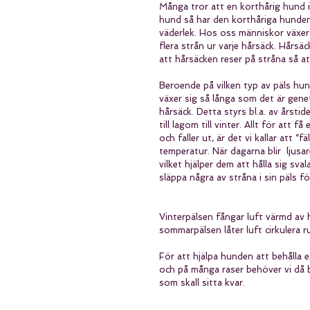
Många tror att en korthårig hund 
hund så har den korthåriga hunde
väderlek. Hos oss människor växer
flera strån ur varje hårsäck. Hårs
att hårsäcken reser på stråna så a
Beroende på vilken typ av päls hun
växer sig så långa som det är gene
hårsäck. Detta styrs bl.a. av årsti
till lagom till vinter. Allt för att
och faller ut, är det vi kallar att ”
temperatur. När dagarna blir  ljus
vilket hjälper dem att hålla sig sv
släppa några av stråna i sin päls f
Vinterpälsen fångar luft värmd av
sommarpälsen låter luft cirkulera r
För att hjälpa hunden att behålla 
och på många raser behöver vi då b
som skall sitta kvar.