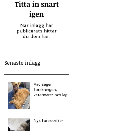
Titta in snart
igen
När inlägg har
publicerats hittar
du dem här.
Senaste inlägg
Vad säger
forskningen,
veterinärer och lagen
om att bada sin
hund och sköta dess
päls?
Nya föreskrifter