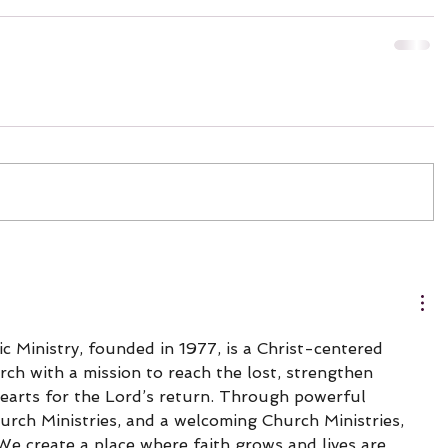
c Ministry, founded in 1977, is a Christ-centered 
rch with a mission to reach the lost, strengthen 
hearts for the Lord’s return. Through powerful 
urch Ministries, and a welcoming Church Ministries, 
 We create a place where faith grows and lives are 