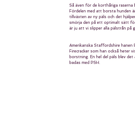
Så även för de korthåriga raserna
Fördelen med att borsta hunden är o
tillväxten av ny päls och det hjälpe
smörja den på ett optimalt sätt fö
är ju att vi slipper alla pälstrån på 
Amerikanska Staffordshire hanen P
Firecracker som han också heter vi
borstning. En hel del päls blev det 
badas med PSH.