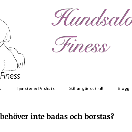
H​
undsal
Finess
s
Tjänster & Prislista
Såhär går det till
Blogg
behöver inte badas och borstas?