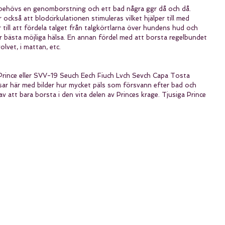
 behövs en genomborstning och ett bad några ggr då och då. 
ckså att blodcirkulationen stimuleras vilket hjälper till med 
r till att fördela talget från talgkörtlarna över hundens hud och 
r bästa möjliga hälsa. En annan fördel med att borsta regelbundet 
golvet, i mattan, etc.
rince eller SVV-19 Seuch Eech Fiuch Lvch Sevch Capa Tosta 
sar här med bilder hur mycket päls som försvann efter bad och 
av att bara borsta i den vita delen av Princes krage. Tjusiga Prince 