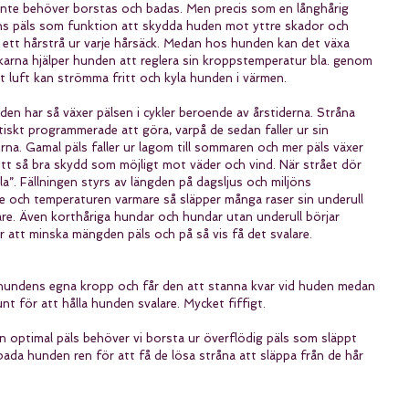
inte behöver borstas och badas. Men precis som en långhårig 
ns päls som funktion att skydda huden mot yttre skador och 
 ett hårstrå ur varje hårsäck. Medan hos hunden kan det växa 
äckarna hjälper hunden att reglera sin kroppstemperatur bla. genom 
tt luft kan strömma fritt och kyla hunden i värmen.
den har så växer pälsen i cykler beroende av årstiderna. Stråna 
tiskt programmerade att göra, varpå de sedan faller ur sin 
derna. Gamal päls faller ur lagom till sommaren och mer päls växer 
 få ett så bra skydd som möjligt mot väder och vind. När strået dör 
fälla”. Fällningen styrs av längden på dagsljus och miljöns 
are och temperaturen varmare så släpper många raser sin underull 
alare. Även korthåriga hundar och hundar utan underull börjar 
ör att minska mängden päls och på så vis få det svalare.
 hundens egna kropp och får den att stanna kvar vid huden medan 
unt för att hålla hunden svalare. Mycket fiffigt.
en optimal päls behöver vi borsta ur överflödig päls som släppt 
ada hunden ren för att få de lösa stråna att släppa från de hår 